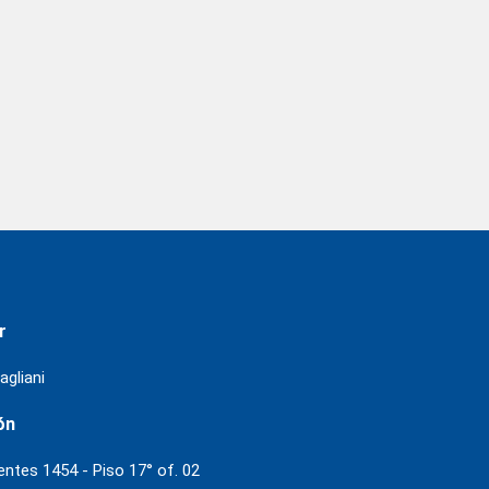
r
agliani
ón
ientes 1454 - Piso 17° of. 02