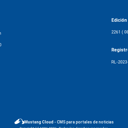
Edición
2261 ( 0
m
0
Regist
RL-202
Mustang Cloud
- CMS para portales de noticias