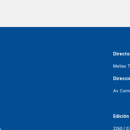
Directo
Matías T
Direcci
Av. Corr
Edición
2260 ( 0
m