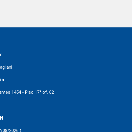
r
agliani
ón
ientes 1454 - Piso 17° of. 02
 N
7/08/2026 )