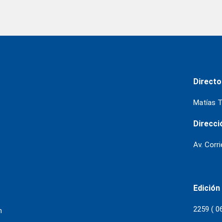
Directo
Matías T
Direcci
Av. Corr
Edición
2259 ( 0
m