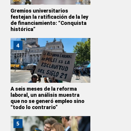
Gremios universitarios
festejan la ratificación de la ley
de financiamiento: “Conquista
histórica”
4
A seis meses de la reforma
laboral, un análisis muestra
que no se generó empleo sino
“todo lo contrario”
5