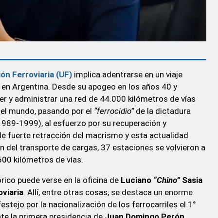
ón Ferroviaria (UF)
implica adentrarse en un viaje
s en Argentina. Desde su apogeo en los años 40 y
ener y administrar una red de 44.000 kilómetros de vías
del mundo, pasando por el
“ferrocidio”
de la dictadura
989-1999), al esfuerzo por su recuperación y
de fuerte retracción del macrismo y esta actualidad
 del transporte de cargas, 37 estaciones se volvieron a
600 kilómetros de vías.
rico puede verse en la oficina de
Luciano
“Chino”
Sasia
viaria
. Allí, entre otras cosas, se destaca un enorme
stejo por la nacionalización de los ferrocarriles el 1°
te la primera presidencia de
Juan Domingo Perón
.