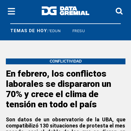
TEMAS DE HOY:
CNEA
FEDUN
FRESU
CONFLICTIVIDAD
En febrero, los conflictos
laborales se dispararon un
70% y crece el clima de
tensión en todo el país
Son datos de un observatorio de la UBA, que
compatibilizó 130 situaciones de protesta el mes