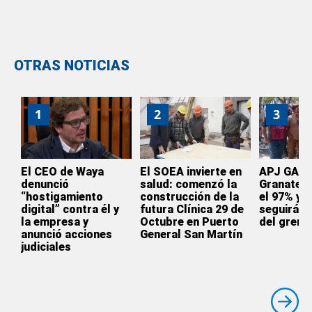
OTRAS NOTICIAS
1
2
3
El CEO de Waya
El SOEA invierte en
APJ GAS: 
denunció
salud: comenzó la
Granate a
“hostigamiento
construcción de la
el 97% y 
digital” contra él y
futura Clínica 29 de
seguirá al
la empresa y
Octubre en Puerto
del gremi
anunció acciones
General San Martín
judiciales