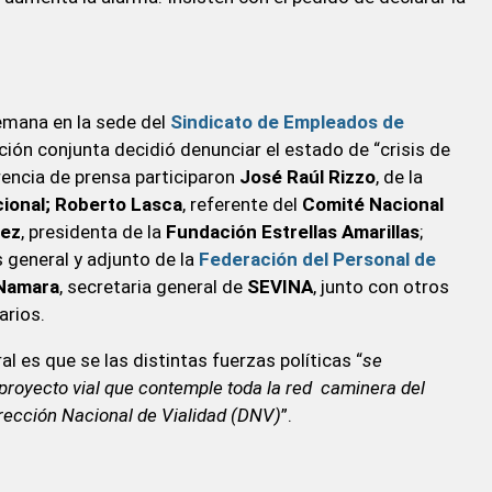
emana en la sede del
Sindicato de Empleados de
ión conjunta decidió denunciar el estado de “crisis de
erencia de prensa participaron
José Raúl Rizzo
, de la
cional; Roberto Lasca
, referente del
Comité Nacional
lez
, presidenta de la
Fundación Estrellas Amarillas
;
s general y adjunto de la
Federación del Personal de
 Namara
, secretaria general de
SEVINA
, junto con otros
arios.
l es que se las distintas fuerzas políticas “
se
royecto vial que contemple toda la red caminera del
 Dirección Nacional de Vialidad (DNV)
”.