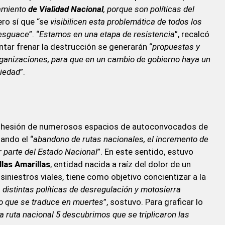
iamiento
de Vialidad Nacional
, porque son políticas del
pero sí que “se
visibilicen esta problemática de todos los
desguace
”. “
Estamos en una etapa de resistencia
”, recalcó
ntar frenar la destrucción se generarán “
propuestas y
rganizaciones, para que en un cambio de gobierno haya un
ciedad
”.
adhesión de numerosos espacios de autoconvocados de
ando el “
abandono de rutas nacionales, el incremento de
or parte del Estado Nacional
”. En este sentido, estuvo
llas Amarillas
, entidad nacida a raíz del dolor de un
iniestros viales, tiene como objetivo concientizar a la
s
distintas políticas de desregulación y motosierra
 que se traduce en muertes
”, sostuvo. Para graficar lo
a ruta nacional 5 descubrimos que se triplicaron las