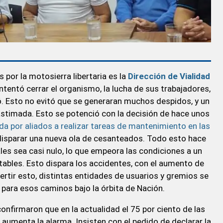
por la motosierra libertaria es la
Dirección de Vialidad
ntentó cerrar el organismo, la lucha de sus trabajadores,
enó. Esto no evitó que se generaran muchos despidos, y un
astimada. Esto se potenció con la decisión de hace unos
da por aliados a realizar tareas de mantenimiento en las
 disparar una nueva ola de cesanteados. Todo esto hace
es sea casi nulo, lo que empeora las condiciones a un
ables. Esto dispara los accidentes, con el aumento de
vertir esto, distintas entidades de usuarios y gremios se
 para esos caminos bajo la órbita de Nación.
onfirmaron que en la actualidad el 75 por ciento de las
e aumenta la alarma. Insisten con el pedido de declarar la