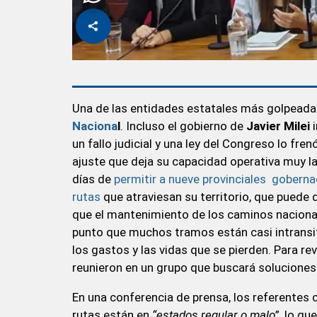
Una de las entidades estatales más golpeadas 
Naciona
l
. Incluso el gobierno de
Javier Milei
i
un fallo judicial y una ley del Congreso lo fr
ajuste que deja su capacidad operativa muy l
días de
permitir a nueve provinciales goberna
rutas
que atraviesan su territorio, que puede
que el mantenimiento de los caminos nacional
punto que muchos tramos están casi intransit
los gastos y las vidas que se pierden. Para re
reunieron en un grupo que buscará soluciones
En una conferencia de prensa, los referentes c
rutas están en
“estados regular o malo
”, lo qu