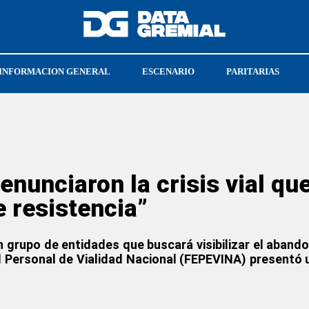
INFORMACION GENERAL
ESCENARIO
PARITARIAS
MAR DEL PLATA
ESTEBAN CABELLO
nunciaron la crisis vial que 
 resistencia”
n grupo de entidades que buscará visibilizar el aband
del Personal de Vialidad Nacional (FEPEVINA) present