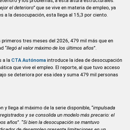
eterioro y los problemas, a esta altura estructurales.
jor el deterioro”
que se vive en materia de empleo, ya
a la desocupación, esta llega al 15,3 por ciento.
s primeros tres meses del 2026, 479 mil más que en
d “
llegó al valor máximo de los últimos años
”.
s a la
CTA Autónoma
introduce la idea de desocupación
tica que vive el empleo. El reporte, al que tuvo acceso
ajo se deteriora por esa idea y suma 479 mil personas
y llega al máximo de la serie disponible, “
impulsada
 registrados y se consolida un modelo más precario: el
mos años
”. “
Si bien la desocupación se mantuvo
ndicador de desempleo presenta limitaciones en un