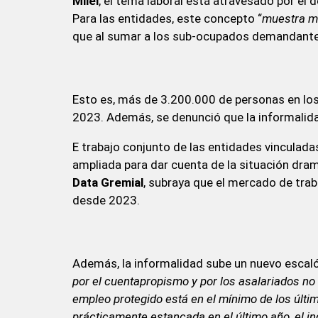
Milei
, el tema laboral está atravesado por el d
Para las entidades, este concepto “
muestra me
que al sumar a los sub-ocupados demandantes 
Esto es, más de 3.200.000 de personas en lo
2023. Además, se denunció que la informalida
E trabajo conjunto de las entidades vinculada
ampliada para dar cuenta de la situación dramá
Data Gremial
, subraya que el mercado de trab
desde 2023.
Además, la informalidad sube un nuevo escalón 
por el cuentapropismo y por los asalariados no
empleo protegido está en el mínimo de los últi
prácticamente estancada en el último año, el i