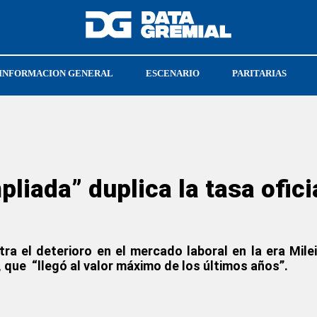
INFORMACION GENERAL
ESCENARIO
PARITARIAS
NAL
ARMANDO CAVALIERI
FEDUN
iada” duplica la tasa oficia
a el deterioro en el mercado laboral en la era Mile
 que “llegó al valor máximo de los últimos años”.