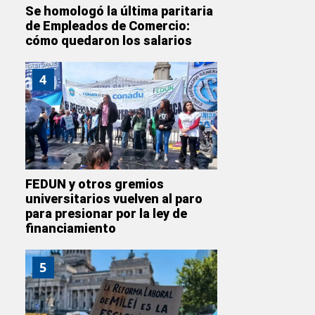
Se homologó la última paritaria
de Empleados de Comercio:
cómo quedaron los salarios
4
FEDUN y otros gremios
universitarios vuelven al paro
para presionar por la ley de
financiamiento
5