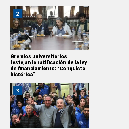
2
Gremios universitarios
festejan la ratificación de la ley
de financiamiento: “Conquista
histórica”
3