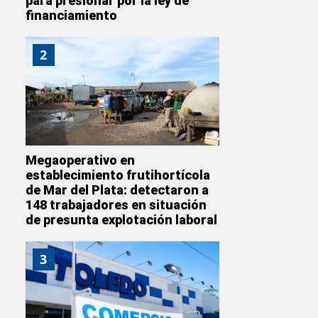
para presionar por la ley de
financiamiento
2
Megaoperativo en
establecimiento frutihortícola
de Mar del Plata: detectaron a
148 trabajadores en situación
de presunta explotación laboral
3