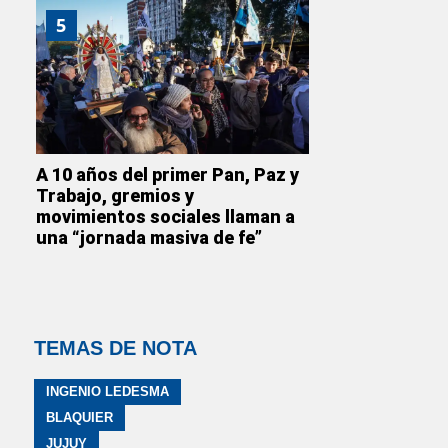
5
A 10 años del primer Pan, Paz y
Trabajo, gremios y
movimientos sociales llaman a
una “jornada masiva de fe”
TEMAS DE NOTA
INGENIO LEDESMA
BLAQUIER
JUJUY