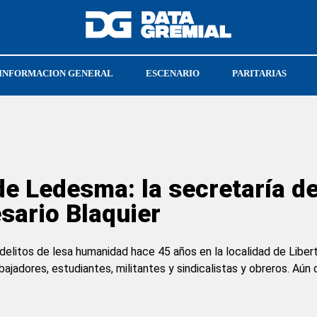
INFORMACION GENERAL
ESCENARIO
PARITARIAS
A
ESTEBAN CABELLO
PEABODY
e Ledesma: la secretaría d
esario Blaquier
litos de lesa humanidad hace 45 años en la localidad de Liberta
jadores, estudiantes, militantes y sindicalistas y obreros. Aún