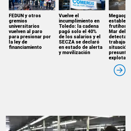
FEDUN y otros
Vuelve el
Megaoper
gremios
incumplimiento en
estableci
universitarios
Toledo: la cadena
frutihortí
vuelven al paro
pagó solo el 40%
Mar del P
para presionar por
de los salarios y el
detectaro
la ley de
SECZA se declaró
trabajado
financiamiento
en estado de alerta
situación
y movilización
presunta
explotaci