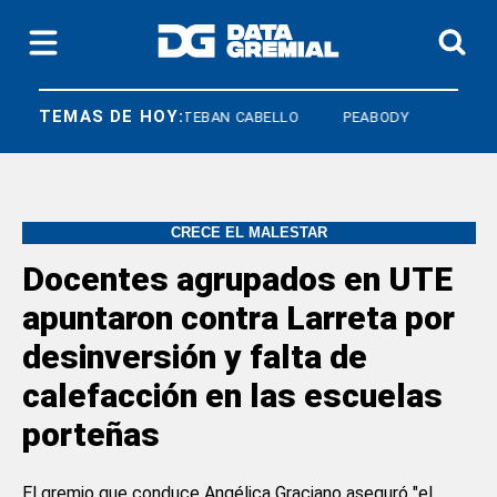
TEMAS DE HOY:
L PLATA
ESTEBAN CABELLO
PEABODY
CRECE EL MALESTAR
Docentes agrupados en UTE
apuntaron contra Larreta por
desinversión y falta de
calefacción en las escuelas
porteñas
El gremio que conduce Angélica Graciano aseguró "el