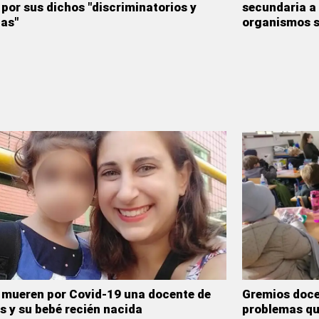
por sus dichos "discriminatorios y
secundaria a
tas"
organismos s
mueren por Covid-19 una docente de
Gremios doce
s y su bebé recién nacida
problemas que