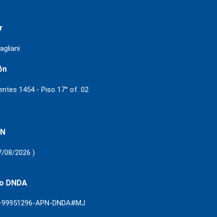
r
agliani
ón
ientes 1454 - Piso 17° of. 02
 N
7/08/2026 )
ro DNDA
3-99951296-APN-DNDA#MJ