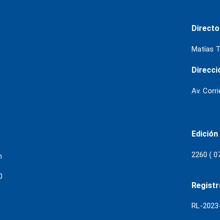
Directo
Matías T
Direcci
Av. Corr
Edición
2260 ( 0
m
0
Regist
RL-202