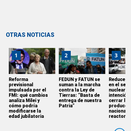
OTRAS NOTICIAS
1
2
3
Reforma
FEDUN y FATUN se
Reducen s
previsional
suman a la marcha
en el sect
impulsada por el
contra la Ley de
nuclear: “
FMI: qué cambios
Tierras: “Basta de
intención 
analiza Milei y
entrega de nuestra
cerrar la
cómo podría
Patria”
producci
modificarse la
nacional 
edad jubilatoria
reactores