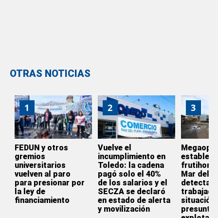
OTRAS NOTICIAS
1
2
3
FEDUN y otros
Vuelve el
Megaoper
gremios
incumplimiento en
estableci
universitarios
Toledo: la cadena
frutihortí
vuelven al paro
pagó solo el 40%
Mar del P
para presionar por
de los salarios y el
detectaro
la ley de
SECZA se declaró
trabajado
financiamiento
en estado de alerta
situación
y movilización
presunta
explotaci