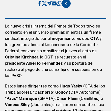
La nueva crisis interna del Frente de Todos tuvo su
correlato en el universo gremial: mientras un frente
sindical, integrado por el
moyanismo
, las dos
CTA
y
los gremios afines al kirchnerismo de la Corriente
Federal, convocan a movilizar el jueves al acto de
Cristina Kirchner
, la
CGT
se recuesta en el
presidente
Alberto Fernández
y su postura de
rechazo al pago de una suma fija o la suspensión de
las PASO.
Estos lunes dirigentes como
Hugo Yasky
(CTA de los
Trabajadores),
"Cachorro" Godoy
(CTA Autónoma),
"Paco" Manrique
(SMATA),
Omar Plaini
(Canillitas) o
Vanesa Siley
(Judiciales), realizaron una conferencia
de prensa para convocar el próximo 17 de noviembre