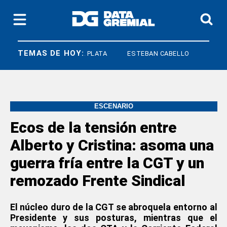
TEMAS DE HOY:
CGT
MAR DEL PLATA
ESTEBAN CABELLO
ESCENARIO
Ecos de la tensión entre
Alberto y Cristina: asoma una
guerra fría entre la CGT y un
remozado Frente Sindical
El núcleo duro de la CGT se abroquela entorno al
Presidente y sus posturas, mientras que el