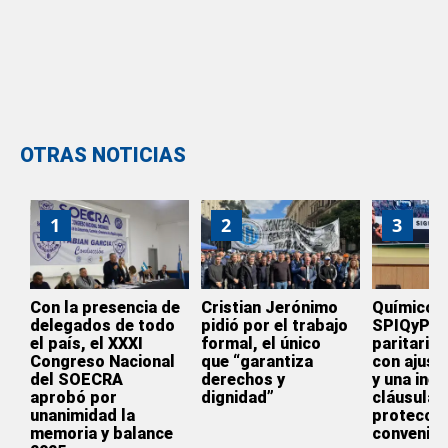
OTRAS NOTICIAS
1
2
3
Con la presencia de
Cristian Jerónimo
Químicos:
delegados de todo
pidió por el trabajo
SPIQyP ce
el país, el XXXI
formal, el único
paritaria
Congreso Nacional
que “garantiza
con ajust
del SOECRA
derechos y
y una inéd
aprobó por
dignidad”
cláusula 
unanimidad la
protecció
memoria y balance
convenio 