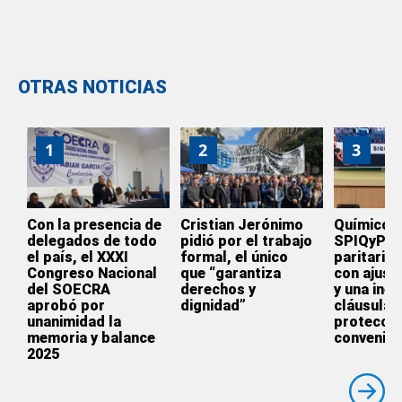
OTRAS NOTICIAS
1
2
3
Con la presencia de
Cristian Jerónimo
Químicos:
delegados de todo
pidió por el trabajo
SPIQyP ce
el país, el XXXI
formal, el único
paritaria
Congreso Nacional
que “garantiza
con ajust
del SOECRA
derechos y
y una inéd
aprobó por
dignidad”
cláusula 
unanimidad la
protecció
memoria y balance
convenio 
2025