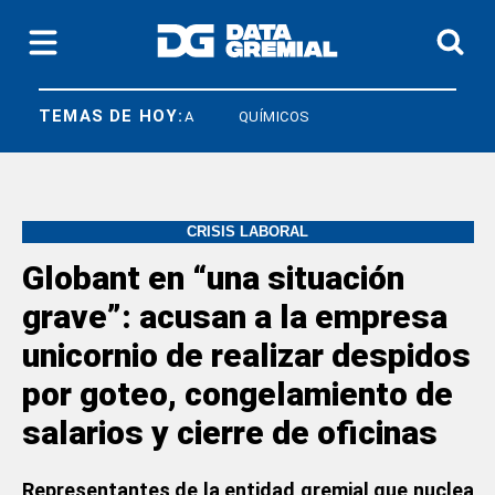
TEMAS DE HOY:
SOECRA
UIA
QUÍMICOS
CRISIS LABORAL
Globant en “una situación
grave”: acusan a la empresa
unicornio de realizar despidos
por goteo, congelamiento de
salarios y cierre de oficinas
Representantes de la entidad gremial que nuclea