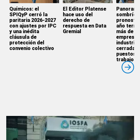
Químicos: el
El Editor Platense
Panoram
SPIQyP cerró la
hace uso del
sombrío:
paritaria 2026-2027
derecho de
pronostic
con ajustes por IPC
respuesta en Data
año termi
y una inédita
Gremial
más de 3.
cláusula de
empresas
protección del
industrial
convenio colectivo
cerradas 
puestos 
trabajos