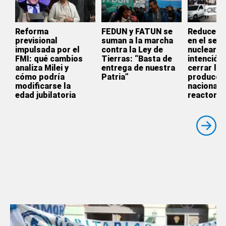
Reforma
FEDUN y FATUN se
Reducen s
previsional
suman a la marcha
en el sect
impulsada por el
contra la Ley de
nuclear: “
FMI: qué cambios
Tierras: “Basta de
intención 
analiza Milei y
entrega de nuestra
cerrar la
cómo podría
Patria”
producci
modificarse la
nacional 
edad jubilatoria
reactores