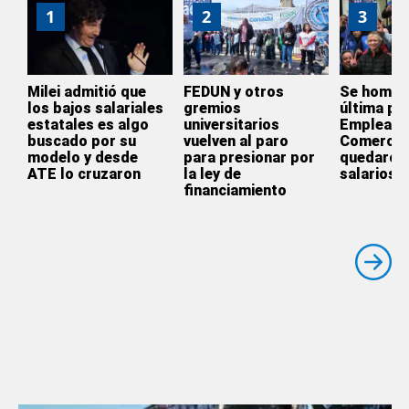
1
2
3
Milei admitió que
FEDUN y otros
Se homol
los bajos salariales
gremios
última par
estatales es algo
universitarios
Empleado
buscado por su
vuelven al paro
Comercio
modelo y desde
para presionar por
quedaron 
ATE lo cruzaron
la ley de
salarios
financiamiento