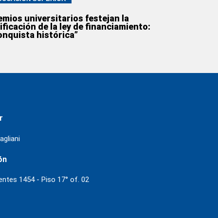
mios universitarios festejan la
ificación de la ley de financiamiento:
onquista histórica”
r
agliani
ón
ientes 1454 - Piso 17° of. 02