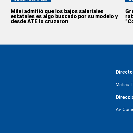
Milei admitió que los bajos salariales
Gre
estatales es algo buscado por su modelo y
rat
desde ATE lo cruzaron
“C
Directo
Matías T
Direcci
Av. Corr