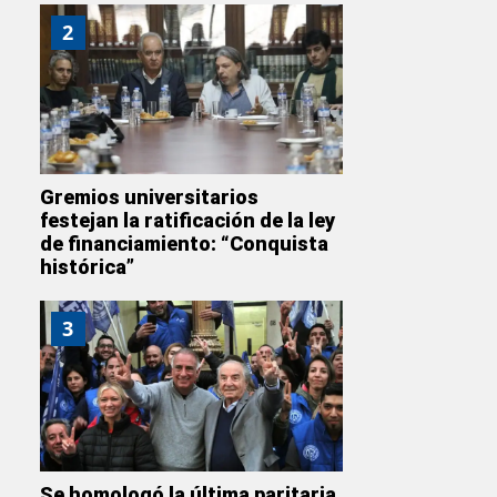
2
Gremios universitarios
festejan la ratificación de la ley
de financiamiento: “Conquista
histórica”
3
Se homologó la última paritaria