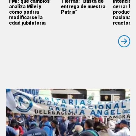
FMI: qué cambios
Tierras: “Basta de
intención 
analiza Milei y
entrega de nuestra
cerrar la
cómo podría
Patria”
producci
modificarse la
nacional 
edad jubilatoria
reactores