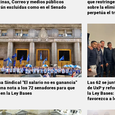
inas, Correo y medios públicos
que restringe
án excluidas como en el Senado
sobre la elim
perpetúa el t
a Sindical "El salario no es ganancia"
Las 62 se jun
una nota a los 72 senadores para que
de UxP y refo
en la Ley Bases
la Ley Bases:
favorezca a l