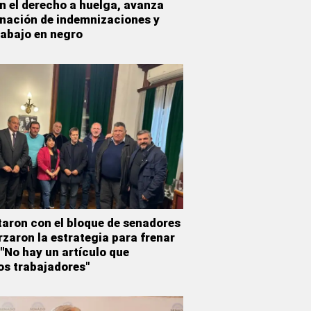
n el derecho a huelga, avanza
inación de indemnizaciones y
rabajo en negro
taron con el bloque de senadores
rzaron la estrategia para frenar
 "No hay un artículo que
os trabajadores"