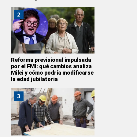
2
Reforma previsional impulsada
por el FMI: qué cambios analiza
Milei y cómo podría modificarse
la edad jubilatoria
3