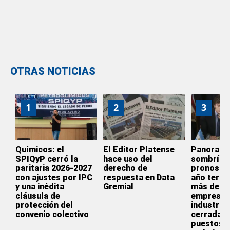
OTRAS NOTICIAS
1
2
3
Químicos: el
El Editor Platense
Panoram
SPIQyP cerró la
hace uso del
sombrío:
paritaria 2026-2027
derecho de
pronostic
con ajustes por IPC
respuesta en Data
año termi
y una inédita
Gremial
más de 3.
cláusula de
empresas
protección del
industrial
convenio colectivo
cerradas 
puestos 