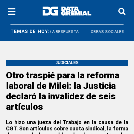
TEMAS DE HOY:
OS
DERECHO A RESPUESTA
OBRAS SOCIALES
JUDICIALES
Otro traspié para la reforma
laboral de Milei: la Justicia
declaró la invalidez de seis
artículos
Lo hizo una jueza del Trabajo en la causa de la
CGT. Son artículos sobre cuota sindical,
la forma