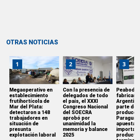
OTRAS NOTICIAS
1
2
3
Megaoperativo en
Con la presencia de
Peabody d
establecimiento
delegados de todo
fabricar e
frutihortícola de
el país, el XXXI
Argentina
Mar del Plata:
Congreso Nacional
parte de l
detectaron a 148
del SOECRA
producció
trabajadores en
aprobó por
Paraguay
situación de
unanimidad la
apuesta p
presunta
memoria y balance
importar
explotación laboral
2025
producto