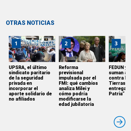
OTRAS NOTICIAS
1
2
3
UPSRA, el último
Reforma
FEDUN y 
sindicato paritario
previsional
suman a l
de la seguridad
impulsada por el
contra la 
privada en
FMI: qué cambios
Tierras: 
incorporar el
analiza Milei y
entrega d
aporte solidario de
cómo podría
Patria”
no afiliados
modificarse la
edad jubilatoria