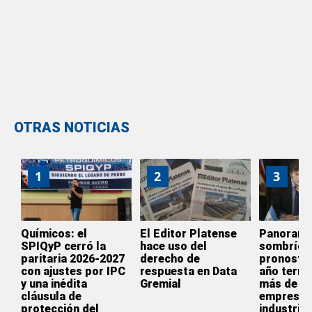
OTRAS NOTICIAS
1
2
3
Químicos: el
El Editor Platense
Panoram
SPIQyP cerró la
hace uso del
sombrío:
paritaria 2026-2027
derecho de
pronostic
con ajustes por IPC
respuesta en Data
año termi
y una inédita
Gremial
más de 3.
cláusula de
empresas
protección del
industrial