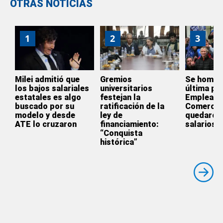
OTRAS NOTICIAS
1
2
3
Milei admitió que
Gremios
Se homol
los bajos salariales
universitarios
última par
estatales es algo
festejan la
Empleado
buscado por su
ratificación de la
Comercio
modelo y desde
ley de
quedaron 
ATE lo cruzaron
financiamiento:
salarios
“Conquista
histórica”