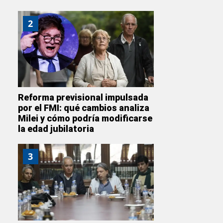
2
Reforma previsional impulsada
por el FMI: qué cambios analiza
Milei y cómo podría modificarse
la edad jubilatoria
3