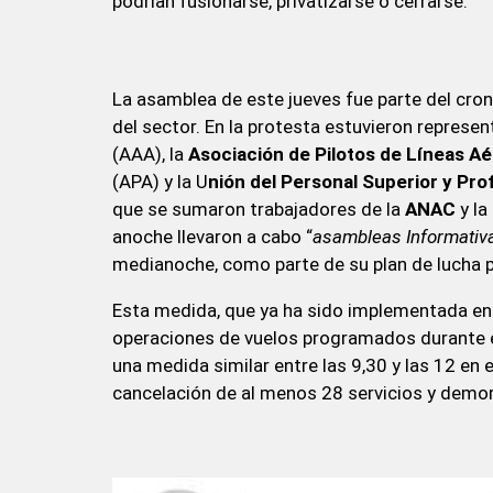
podrían fusionarse, privatizarse o cerrarse.
La asamblea de este jueves fue parte del cro
del sector. En la protesta estuvieron represe
(AAA), la
Asociación de Pilotos de Líneas A
(APA) y la U
nión del Personal Superior y Pr
que se sumaron trabajadores de la
ANAC
y la
anoche llevaron a cabo “
asambleas Informativ
medianoche, como parte de su plan de lucha p
Esta medida, que ya ha sido implementada en 
operaciones de vuelos programados durante es
una medida similar entre las 9,30 y las 12 en
cancelación de al menos 28 servicios y demor