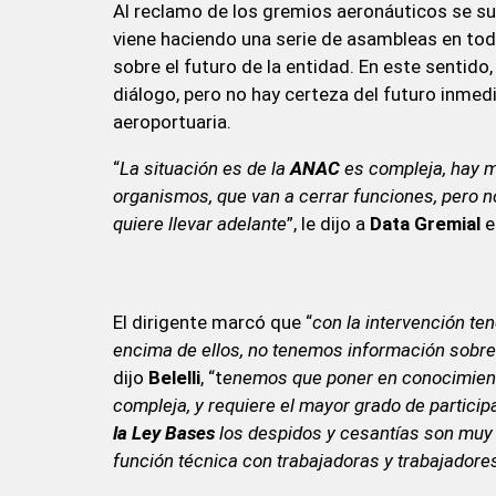
Al reclamo de los gremios aeronáuticos se s
viene haciendo una serie de asambleas en todo
sobre el futuro de la entidad. En este sentido
diálogo, pero no hay certeza del futuro inmed
aeroportuaria.
“
La situación es de la
ANAC
es compleja, hay m
organismos, que van a cerrar funciones, pero n
quiere llevar adelante
”, le dijo a
Data Gremial
e
El dirigente marcó que “
con la intervención te
encima de ellos, no tenemos información sobre 
dijo
Belelli
, “t
enemos que poner en conocimiento
compleja, y requiere el mayor grado de participa
la Ley Bases
los despidos y cesantías son muy 
función técnica con trabajadoras y trabajadore