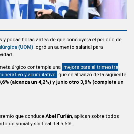
es y pocas horas antes de que concluyera el período de
lúrgica (UOM)
logró un aumento salarial para
vidad.
 metalúrgico contempla una
mejora para el trimestre
emunerativo y acumulativo
que se alcanzó de la siguiente
3,6% (alcanza un 4,2%) y junio otro 3,6% (completa un
 gremio que conduce
Abel Furlán
, aplican sobre todos
o de social y sindical del 5.5%.