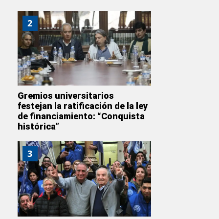
2
Gremios universitarios
festejan la ratificación de la ley
de financiamiento: “Conquista
histórica”
3