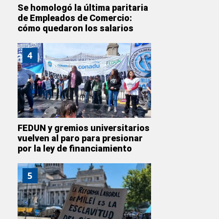
Se homologó la última paritaria
de Empleados de Comercio:
cómo quedaron los salarios
4
FEDUN y gremios universitarios
vuelven al paro para presionar
por la ley de financiamiento
5