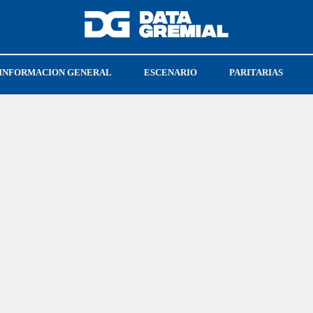
INFORMACION GENERAL
ESCENARIO
PARITARIAS
CIONES
LEY BASES
CGT