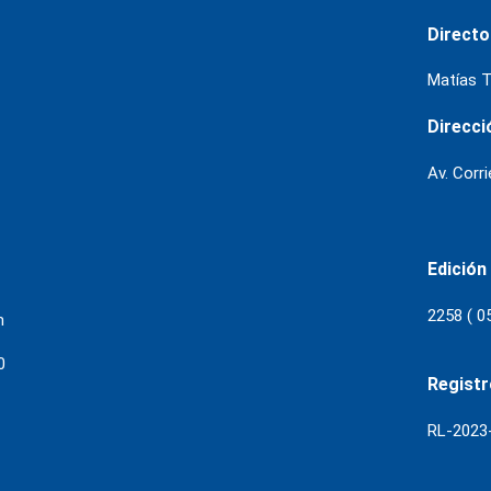
Directo
Matías T
Direcci
Av. Corr
Edición
2258 ( 0
m
0
Regist
RL-202