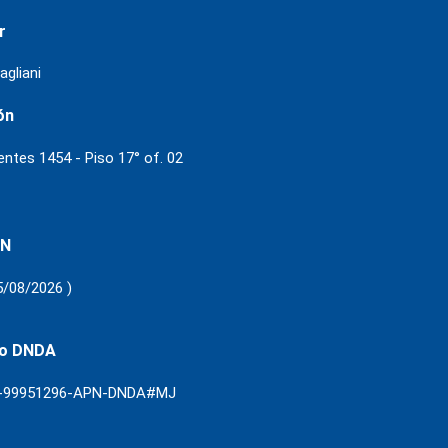
r
agliani
ón
ientes 1454 - Piso 17° of. 02
 N
5/08/2026 )
ro DNDA
3-99951296-APN-DNDA#MJ