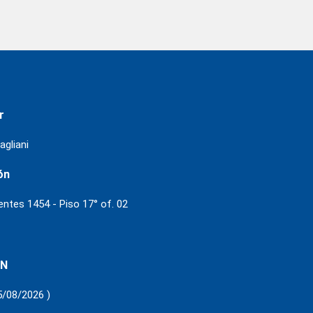
r
agliani
ón
ientes 1454 - Piso 17° of. 02
 N
5/08/2026 )