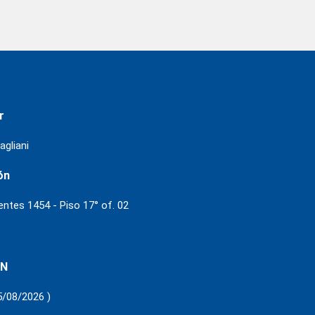
r
agliani
ón
ientes 1454 - Piso 17° of. 02
 N
5/08/2026 )