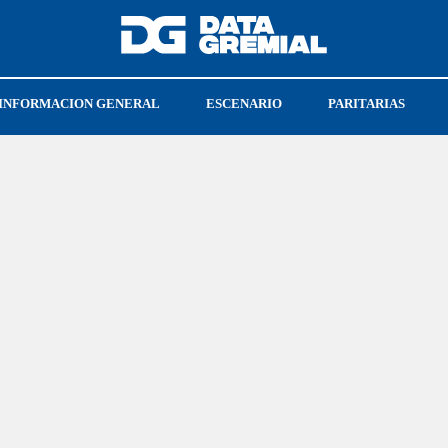
INFORMACION GENERAL
ESCENARIO
PARITARIAS
CIONES
LEY BASES
CGT