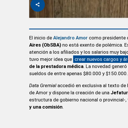
El inicio de
Alejandro Amor
como presidente 
Aires (ObSBA)
no está exento de polémica. Es
atención a los afiliados y los salarios muy ba
tuvo mejor idea que
crear nuevos cargos y á
de la prestadora médica
. La novedad generó
sueldos de entre apenas $80.000 y $150.000.
Data Gremial
accedió en exclusiva al texto de 
de Amor y dispone la creación de una
Jefatur
estructura de gobierno nacional o provincial-,
y una comisión
.