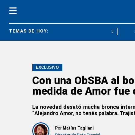
TEMAS DE HOY:
ESTEBAN CABE
EXCLUSIVO
Con una ObSBA al bor
medida de Amor fue 
La novedad desató mucha bronca interna.
“Alejandro Amor, no tenés palabra. Trajis
Por
Matías Tagliani
Director de Data Gremial