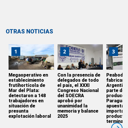
OTRAS NOTICIAS
1
2
3
Megaoperativo en
Con la presencia de
Peabody d
establecimiento
delegados de todo
fabricar e
frutihortícola de
el país, el XXXI
Argentina
Mar del Plata:
Congreso Nacional
parte de l
detectaron a 148
del SOECRA
producció
trabajadores en
aprobó por
Paraguay
situación de
unanimidad la
apuesta p
presunta
memoria y balance
importar
explotación laboral
2025
producto
terminado