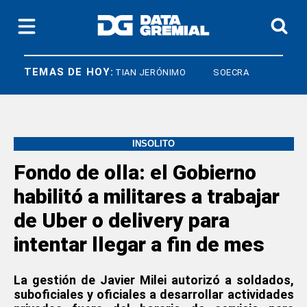
TEMAS DE HOY:
IARCO
CRISTIAN JERÓNIMO
SOECRA
INSÓLITO
Fondo de olla: el Gobierno
habilitó a militares a trabajar
de Uber o delivery para
intentar llegar a fin de mes
La gestión de Javier Milei autorizó a soldados,
suboficiales y oficiales a desarrollar actividades