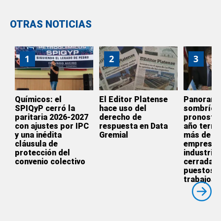
OTRAS NOTICIAS
1
2
3
Químicos: el
El Editor Platense
Panoram
SPIQyP cerró la
hace uso del
sombrío:
paritaria 2026-2027
derecho de
pronostic
con ajustes por IPC
respuesta en Data
año termi
y una inédita
Gremial
más de 3.
cláusula de
empresas
protección del
industrial
convenio colectivo
cerradas 
puestos 
trabajos