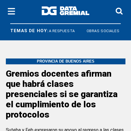
TEMAS DE HOY:
OS
DERECHO A RESPUESTA
OBRAS SOCIALES
PROVINCIA DE BUENOS AIRES
Gremios docentes afirman
que habrá clases
presenciales si se garantiza
el cumplimiento de los
protocolos
Suteba y Feb expresaron su apoyo al regreso a las clases