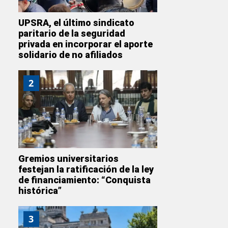
UPSRA, el último sindicato
paritario de la seguridad
privada en incorporar el aporte
solidario de no afiliados
2
Gremios universitarios
festejan la ratificación de la ley
de financiamiento: “Conquista
histórica”
3