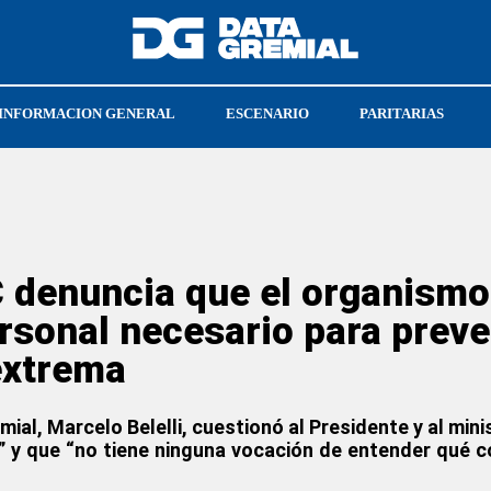
INFORMACION GENERAL
ESCENARIO
PARITARIAS
ATE NACIONAL
ARMANDO CAVALIERI
 denuncia que el organismo
sonal necesario para preve
extrema
mial, Marcelo Belelli, cuestionó al Presidente y al mi
te” y que “no tiene ninguna vocación de entender qué 