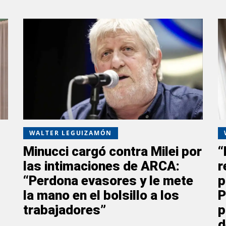
WALTER LEGUIZAMÓN
Minucci cargó contra Milei por
“
las intimaciones de ARCA:
r
“Perdona evasores y le mete
p
la mano en el bolsillo a los
P
trabajadores”
p
d