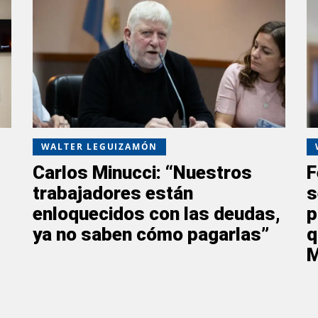
WALTER LEGUIZAMÓN
Carlos Minucci: “Nuestros
F
trabajadores están
s
enloquecidos con las deudas,
p
ya no saben cómo pagarlas”
q
M