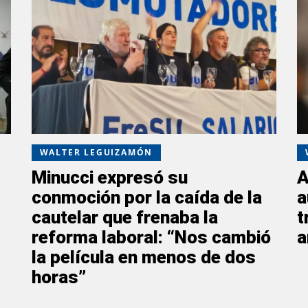
WALTER LEGUIZAMÓN
Minucci expresó su
A
conmoción por la caída de la
a
cautelar que frenaba la
t
reforma laboral: “Nos cambió
a
la película en menos de dos
horas”