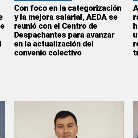
Con foco en la categorización
A
e
y la mejora salarial, AEDA se
r
de
reunió con el Centro de
h
Despachantes para avanzar
u
l
en la actualización del
r
convenio colectivo
t