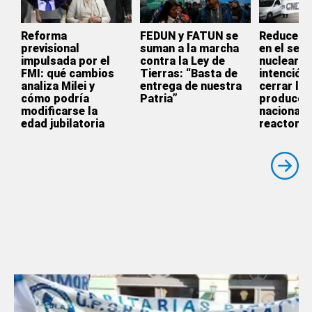
Reforma
FEDUN y FATUN se
Reducen s
previsional
suman a la marcha
en el sect
impulsada por el
contra la Ley de
nuclear: “
FMI: qué cambios
Tierras: “Basta de
intención 
analiza Milei y
entrega de nuestra
cerrar la
cómo podría
Patria”
producci
modificarse la
nacional 
edad jubilatoria
reactores