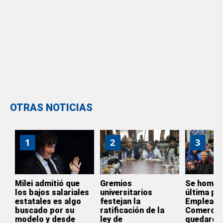
OTRAS NOTICIAS
1
2
3
Milei admitió que
Gremios
Se homol
los bajos salariales
universitarios
última par
estatales es algo
festejan la
Empleado
buscado por su
ratificación de la
Comercio
modelo y desde
ley de
quedaron 