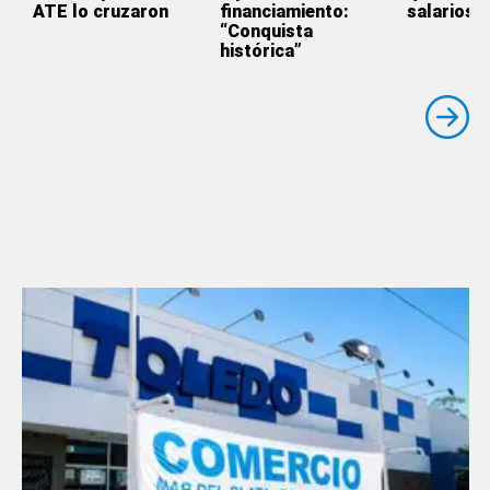
ATE lo cruzaron
financiamiento:
salarios
“Conquista
histórica”