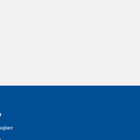
r
agliani