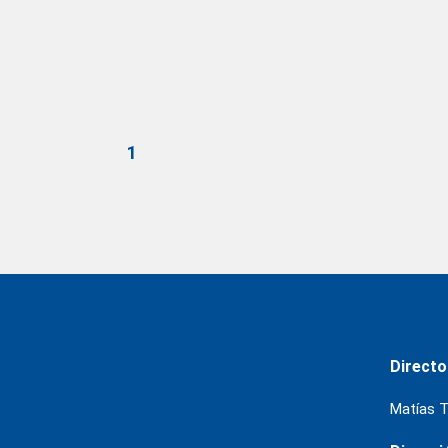
1
Directo
Matías T