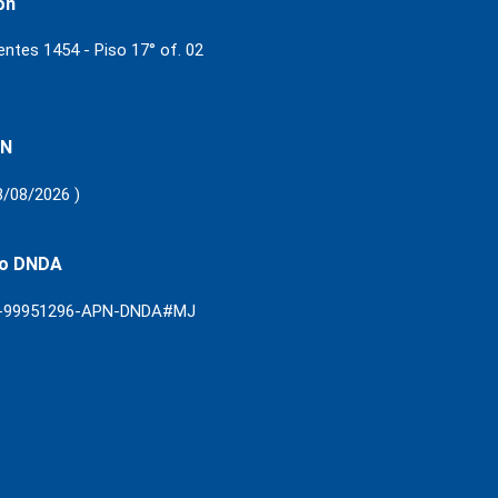
ón
ientes 1454 - Piso 17° of. 02
 N
8/08/2026 )
ro DNDA
3-99951296-APN-DNDA#MJ