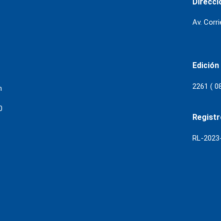
Direcci
Av. Corr
Edición
2261 ( 0
m
0
Regist
RL-202