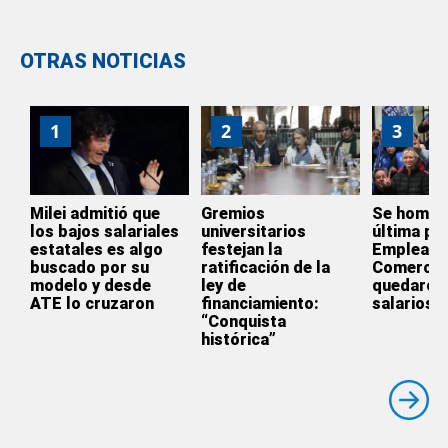
OTRAS NOTICIAS
1
2
3
Milei admitió que
Gremios
Se homol
los bajos salariales
universitarios
última par
estatales es algo
festejan la
Empleado
buscado por su
ratificación de la
Comercio
modelo y desde
ley de
quedaron 
ATE lo cruzaron
financiamiento:
salarios
“Conquista
histórica”