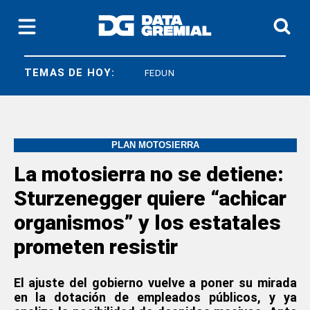
TEMAS DE HOY:
SICONARA
FEDUN
PLAN MOTOSIERRA
La motosierra no se detiene:
Sturzenegger quiere “achicar
organismos” y los estatales
prometen resistir
El ajuste del gobierno vuelve a poner su mirada
en la dotación de empleados públicos, y ya