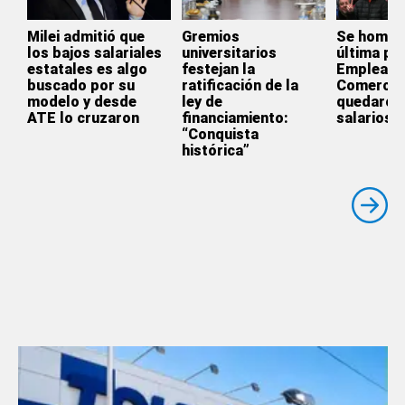
Milei admitió que
Gremios
Se homol
los bajos salariales
universitarios
última par
estatales es algo
festejan la
Empleado
buscado por su
ratificación de la
Comercio
modelo y desde
ley de
quedaron 
ATE lo cruzaron
financiamiento:
salarios
“Conquista
histórica”