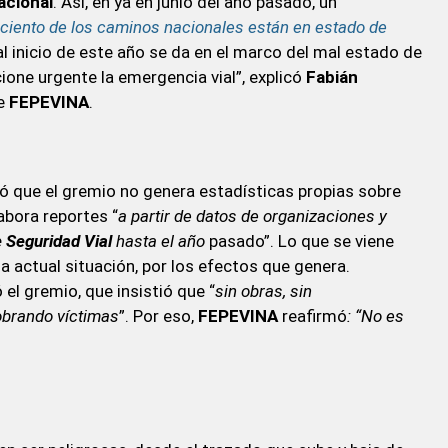
acional
. Así, en ya en junio del año pasado, un
r ciento de los caminos nacionales están en estado de
l inicio de este año se da en el marco del mal estado de
ione urgente la emergencia vial”, explicó
Fabián
de
FEPEVINA
.
ró que el gremio no genera estadísticas propias sobre
labora reportes “
a partir de datos de organizaciones y
 Seguridad Vial
hasta el año
pasado”. Lo que se viene
a actual situación, por los efectos que genera.
ó el gremio, que insistió que “
sin obras, sin
cobrando víctimas
”. Por eso,
FEPEVINA
reafirmó
: “No es