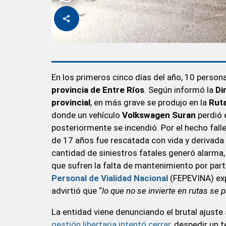
En los primeros cinco días del año, 10 person
provincia de Entre Ríos
. Según informó la
Di
provincial
, en más grave se produjo en la
Ruta
donde un vehículo
Volkswagen Suran
perdió e
posteriormente se incendió. Por el hecho fal
de 17 años fue rescatada con vida y derivada
cantidad de siniestros fatales generó alarma
que sufren la falta de mantenimiento por parte
Personal de Vialidad Nacional
(FEPEVINA) ex
advirtió que “
lo que no se invierte en rutas se 
La entidad viene denunciando el brutal ajuste
gestión libertaria intentó cerrar,
despedir un te