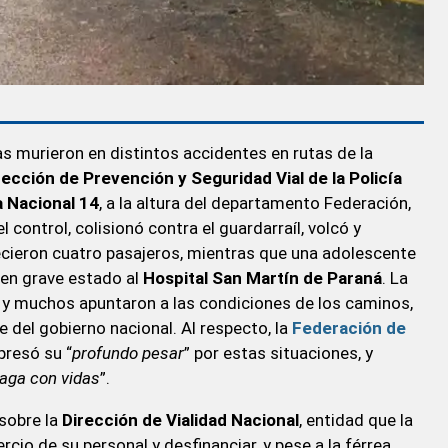
as murieron en distintos accidentes en rutas de la
rección de Prevención y Seguridad Vial de la Policía
 Nacional 14
, a la altura del departamento Federación,
l control, colisionó contra el guardarraíl, volcó y
lecieron cuatro pasajeros, mientras que una adolescente
 en grave estado al
Hospital San Martín de Paraná
. La
, y muchos apuntaron a las condiciones de los caminos,
 del gobierno nacional. Al respecto, la
Federación de
presó su “
profundo pesar
” por estas situaciones, y
paga con vidas
”.
 sobre la
Dirección de Vialidad Nacional
, entidad que la
rcio de su personal y desfinanciar, y pese a la férrea