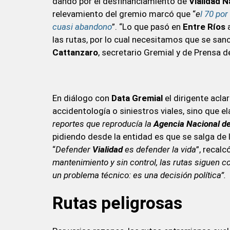
dando por el desfinanciamiento de
Vialidad N
relevamiento del gremio marcó que “
e
l 70 po
cuasi abandono
”. “Lo que pasó en
Entre Ríos
a
las rutas, por lo cual necesitamos que se sanc
Cattanzaro
, secretario Gremial y de Prensa 
En diálogo con
Data Gremial
el dirigente acla
accidentología o siniestros viales, sino que e
reportes que reproducía la
Agencia Nacional de
pidiendo desde la entidad es que se salga de l
“
Defender
Vialidad
es defender la vida
”, recalc
mantenimiento y sin control, las rutas siguen 
un problema técnico: es una decisión política”.
Rutas peligrosas