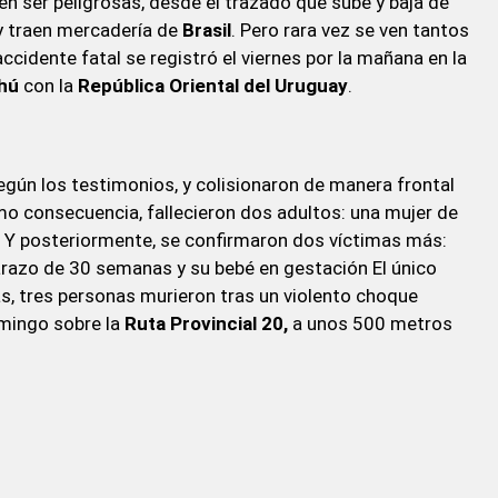
len ser peligrosas, desde el trazado que sube y baja de
 y traen mercadería de
Brasil
. Pero rara vez se ven tantos
cidente fatal se registró el viernes por la mañana en la
hú
con la
República Oriental del Uruguay
.
según los testimonios, y colisionaron de manera frontal
mo consecuencia, fallecieron dos adultos: una mujer de
. Y posteriormente, se confirmaron dos víctimas más:
razo de 30 semanas y su bebé en gestación El único
s, tres personas murieron tras un violento choque
omingo sobre la
Ruta Provincial 20,
a unos 500 metros