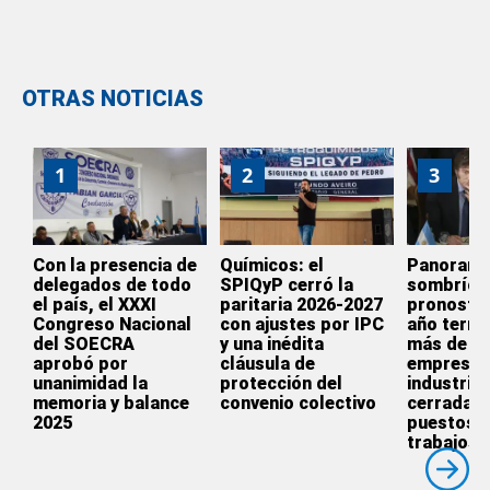
OTRAS NOTICIAS
1
2
3
Con la presencia de
Químicos: el
Panoram
delegados de todo
SPIQyP cerró la
sombrío:
el país, el XXXI
paritaria 2026-2027
pronostic
Congreso Nacional
con ajustes por IPC
año termi
del SOECRA
y una inédita
más de 3.
aprobó por
cláusula de
empresas
unanimidad la
protección del
industrial
memoria y balance
convenio colectivo
cerradas 
2025
puestos 
trabajos