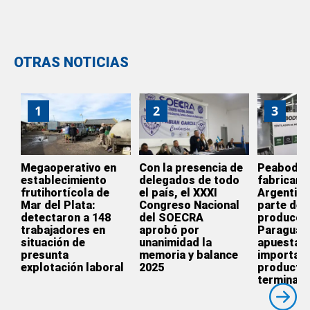
OTRAS NOTICIAS
1
2
3
Megaoperativo en
Con la presencia de
Peabody d
establecimiento
delegados de todo
fabricar e
frutihortícola de
el país, el XXXI
Argentina
Mar del Plata:
Congreso Nacional
parte de l
detectaron a 148
del SOECRA
producció
trabajadores en
aprobó por
Paraguay
situación de
unanimidad la
apuesta p
presunta
memoria y balance
importar
explotación laboral
2025
producto
terminado