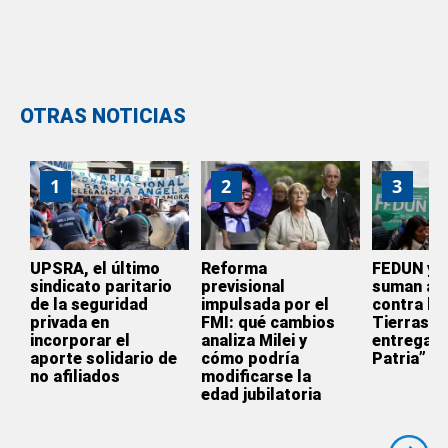
OTRAS NOTICIAS
1
2
3
UPSRA, el último
Reforma
FEDUN y 
sindicato paritario
previsional
suman a l
de la seguridad
impulsada por el
contra la 
privada en
FMI: qué cambios
Tierras: 
incorporar el
analiza Milei y
entrega d
aporte solidario de
cómo podría
Patria”
no afiliados
modificarse la
edad jubilatoria