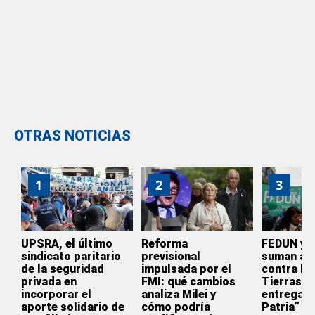
OTRAS NOTICIAS
1
2
3
UPSRA, el último
Reforma
FEDUN y 
sindicato paritario
previsional
suman a l
de la seguridad
impulsada por el
contra la 
privada en
FMI: qué cambios
Tierras: 
incorporar el
analiza Milei y
entrega d
aporte solidario de
cómo podría
Patria”