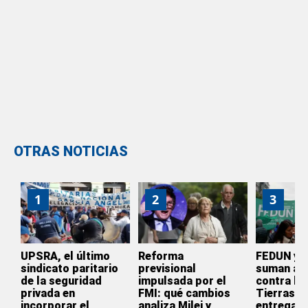
OTRAS NOTICIAS
1
2
3
UPSRA, el último
Reforma
FEDUN y 
sindicato paritario
previsional
suman a l
de la seguridad
impulsada por el
contra la 
privada en
FMI: qué cambios
Tierras: 
incorporar el
analiza Milei y
entrega d