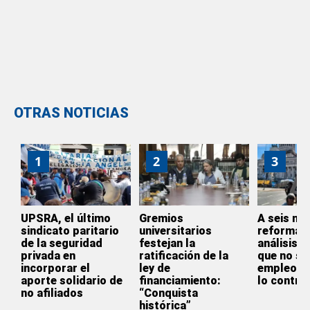
OTRAS NOTICIAS
1
2
3
UPSRA, el último
Gremios
A seis me
sindicato paritario
universitarios
reforma l
de la seguridad
festejan la
análisis 
privada en
ratificación de la
que no se
incorporar el
ley de
empleo si
aporte solidario de
financiamiento:
lo contrar
no afiliados
“Conquista
histórica”